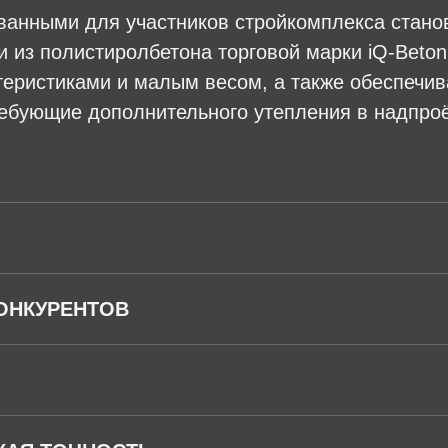
ванными для участников стройкомплекса стан
 из полистиролбетона торговой марки iQ-Beto
теристиками и малым весом, а также обеспеч
ребующие дополнительного утепления в надпро
ОНКУРЕНТОВ