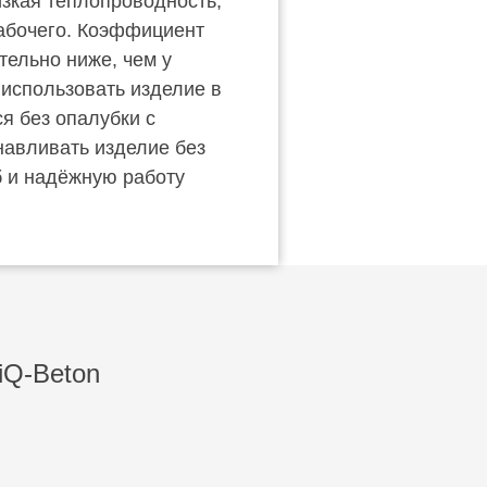
зкая теплопроводность,
рабочего. Коэффициент
тельно ниже, чем у
 использовать изделие в
я без опалубки с
навливать изделие без
б и надёжную работу
iQ-Beton