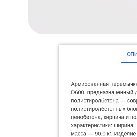
ОП
Армированная перемычка
D600, предназначенный 
полистиролбетона — совр
полистиролбетонных блок
пенобетона, кирпича и п
характеристики: ширина 
масса — 90.0 кг. Издели