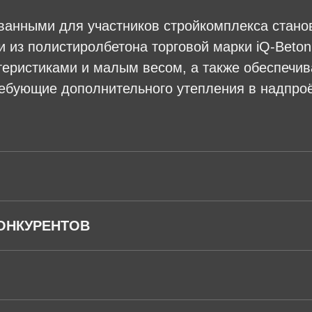
ванными для участников стройкомплекса стан
 из полистиролбетона торговой марки iQ-Beto
теристиками и малым весом, а также обеспеч
ребующие дополнительного утепления в надпро
ОНКУРЕНТОВ