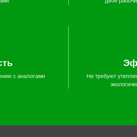
ами
двое рабочи
сть
Эф
ению с аналогами
Не требуют утепле
экологиче