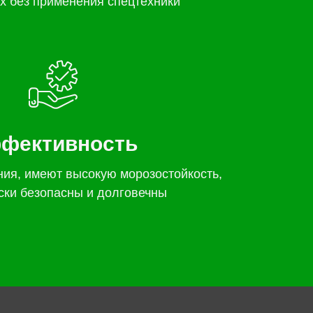
х без применения спецтехники
фективность
ния, имеют высокую морозостойкость,
ски безопасны и долговечны