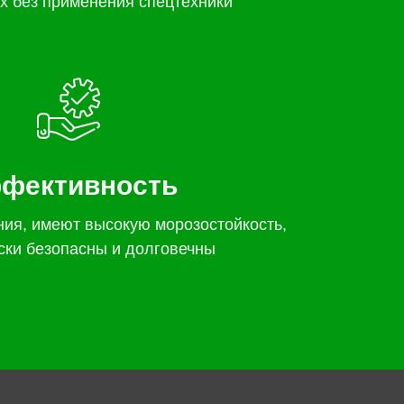
х без применения спецтехники
фективность
ния, имеют высокую морозостойкость,
ски безопасны и долговечны