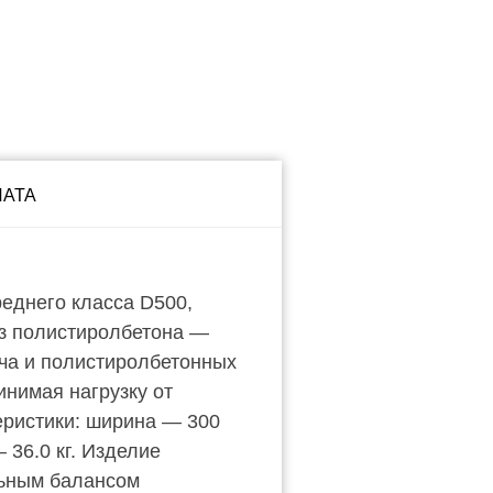
ЛАТА
еднего класса D500,
з полистиролбетона —
ича и полистиролбетонных
нимая нагрузку от
еристики: ширина — 300
 36.0 кг. Изделие
льным балансом