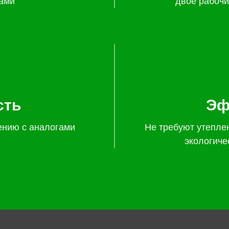
ами
двое рабочи
сть
Эф
ению с аналогами
Не требуют утепле
экологиче