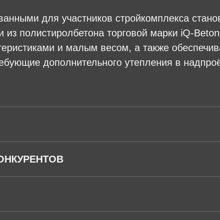
ванными для участников стройкомплекса стан
 из полистиролбетона торговой марки iQ-Beto
теристиками и малым весом, а также обеспеч
ребующие дополнительного утепления в надпро
ОНКУРЕНТОВ