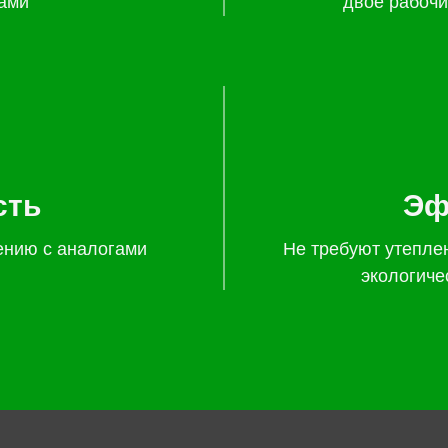
ами
двое рабочи
сть
Эф
ению с аналогами
Не требуют утепле
экологиче