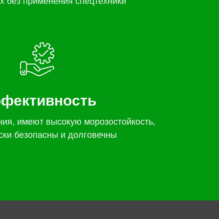
х без применения спецтехники
фективность
ния, имеют высокую морозостойкость,
ски безопасны и долговечны