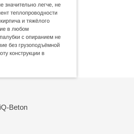
е значительно легче, не
иент теплопроводности
 кирпича и тяжёлого
лие в любом
опалубки с опиранием не
лие без грузоподъёмной
оту конструкции в
iQ-Beton