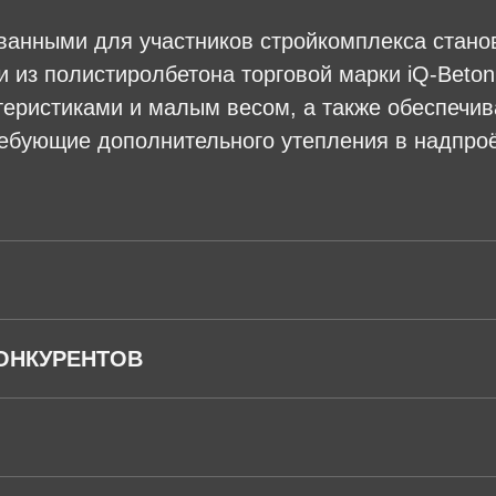
ванными для участников стройкомплекса стан
 из полистиролбетона торговой марки iQ-Beto
теристиками и малым весом, а также обеспеч
ребующие дополнительного утепления в надпро
ОНКУРЕНТОВ