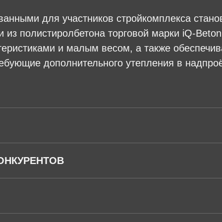
ванными для участников стройкомплекса стан
 из полистиролбетона торговой марки iQ-Beto
теристиками и малым весом, а также обеспеч
ребующие дополнительного утепления в надпро
ОНКУРЕНТОВ