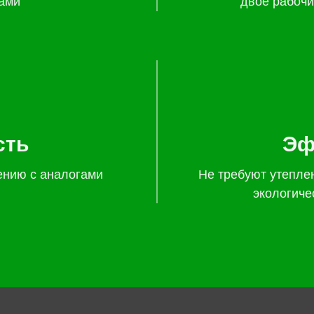
ами
двое рабочи
сть
Эф
ению с аналогами
Не требуют утепле
экологиче