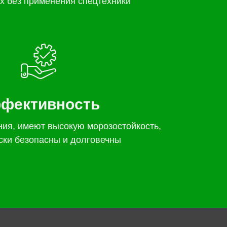
х без применения спецтехники
фективность
ния, имеют высокую морозостойкость,
ски безопасны и долговечны