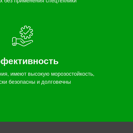
х без применения спецтехники
фективность
ния, имеют высокую морозостойкость,
ски безопасны и долговечны