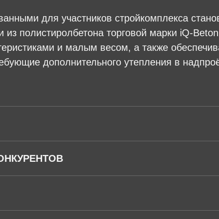
ванными для участников стройкомплекса стан
 из полистиролбетона торговой марки iQ-Beto
теристиками и малым весом, а также обеспеч
ребующие дополнительного утепления в надпро
ОНКУРЕНТОВ