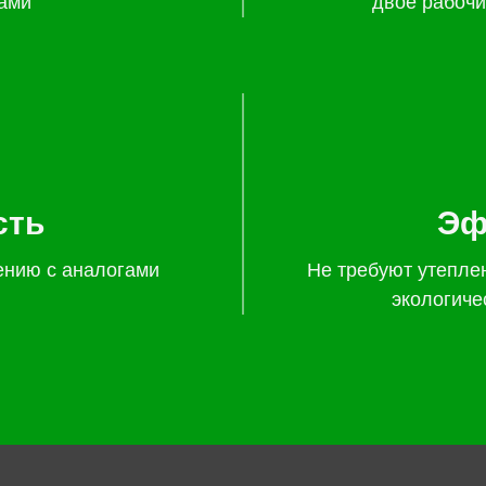
ами
двое рабочи
сть
Эф
ению с аналогами
Не требуют утепле
экологиче